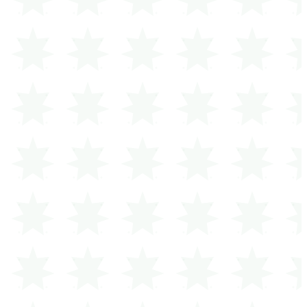
€
250
السهم البرونزي
0.25 م²
مساهمة أساسية في بناء وتجهيز المسجد الجديد.
€
500
السهم الفضي
0.5 م²
مشاركة فاعلة في بناء قاعات الصلاة والمرافق.
الأكثر طلباً
€
1,000
السهم الذهبي
1 م²