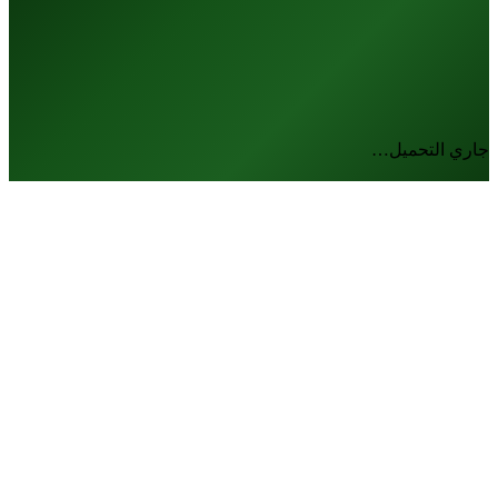
جاري التحميل…
#
اسم المتبرع
مبلغ التبرع