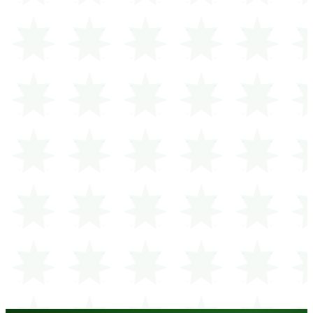
بطاقة
جميع طرق الدفع تتم بأمان عبر Stripe.
يظهر Apple Pay وGoogle Pay تلقائياً عبر Stripe عندما يكونان
متاحين على الجهاز.
التبرع شهرياً (دوري)
تفعيل الدفع بالتقسيط
أوافق على
الشروط والأحكام وسياسة التبرع
إتمام التبرع الآن
| €
1,000
تحويل بنكي
Sparkasse Mainfranken Würzburg