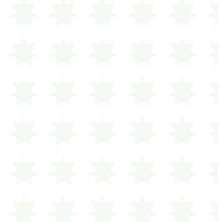
مساهمة متميزة في التصميم الداخلي وقاعات المجتمع.
€
2,000
السهم الماسي
2 م²
رعاية كاملة لقسم من مرافق المسجد.
أو أدخل مبلغاً مخصصاً:
€
اختر طريقة الدفع
SEPA
Amazon
Pay
Klarna
Link
باي بال
كلارنا
أمازون باي
سحب SEPA المباشر
Link
Pay