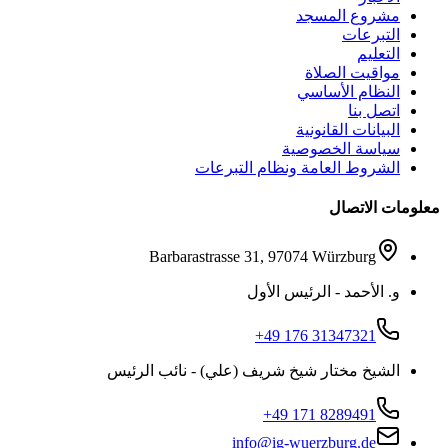
مشروع المسجد
التبرعات
التعليم
مواقيت الصلاة
النظام الأساسي
اتصل بنا
البيانات القانونية
سياسة الخصوصية
الشروط العامة ونظام التبرعات
معلومات الاتصال
Barbarastrasse 31, 97074 Würzburg
و. الأحمد - الرئيس الأول
+49 176 31347321
الشيخ مختار شيخ شريف (علي) - نائب الرئيس
+49 171 8289491
info@ig-wuerzburg.de