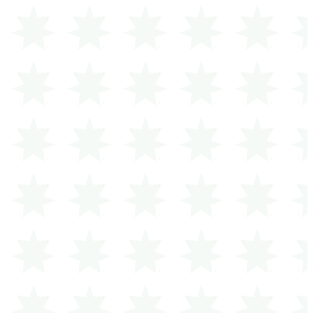
كفاعل خير (بدون اسم)
تبرع باسمي
تبرع كهدية