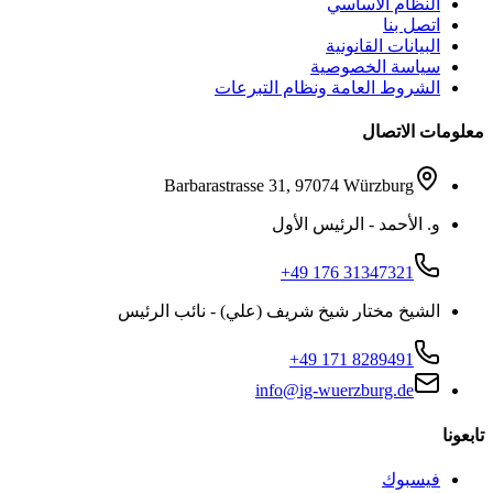
النظام الأساسي
اتصل بنا
البيانات القانونية
سياسة الخصوصية
الشروط العامة ونظام التبرعات
معلومات الاتصال
Barbarastrasse 31, 97074 Würzburg
و. الأحمد - الرئيس الأول
+49 176 31347321
الشيخ مختار شيخ شريف (علي) - نائب الرئيس
+49 171 8289491
info@ig-wuerzburg.de
تابعونا
فيسبوك