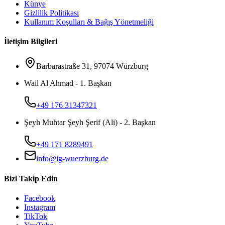
Künye
Gizlilik Politikası
Kullanım Koşulları & Bağış Yönetmeliği
İletişim Bilgileri
Barbarastraße 31, 97074 Würzburg
Wail Al Ahmad - 1. Başkan
+49 176 31347321
Şeyh Muhtar Şeyh Şerif (Ali) - 2. Başkan
+49 171 8289491
info@ig-wuerzburg.de
Bizi Takip Edin
Facebook
Instagram
TikTok