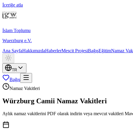
İçeriğe atla
İslam Toplumu
Wuerzburg e.V.
Ana Sayfa
Hakkımızda
Haberler
Mescit Projesi
Bağış
Eğitim
Namaz Vaki
TR
Bağış
Namaz Vakitleri
Würzburg Camii Namaz Vakitleri
Aylık namaz vakitlerini PDF olarak indirin veya mevcut vakitleri Ma