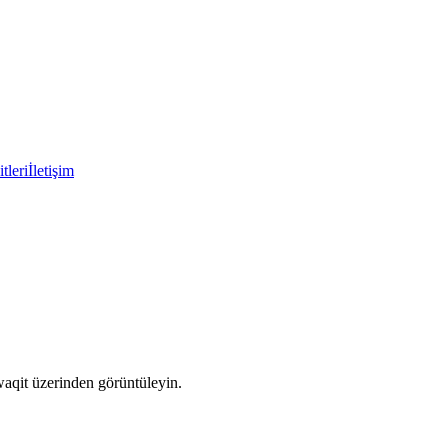
tleri
İletişim
waqit üzerinden görüntüleyin.