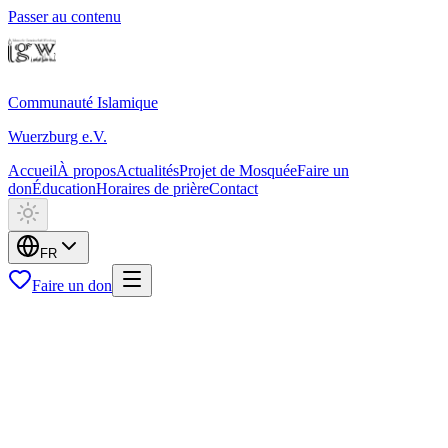
Passer au contenu
Communauté Islamique
Wuerzburg e.V.
Accueil
À propos
Actualités
Projet de Mosquée
Faire un
don
Éducation
Horaires de prière
Contact
FR
Faire un don